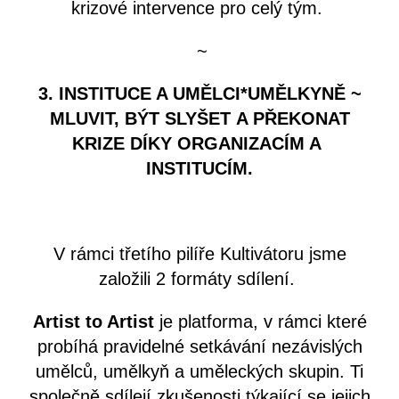
krizové
intervence pro celý tým.
~
3. INSTITUCE A UMĚLCI*UMĚLKYNĚ ~
MLUVIT, BÝT SLYŠET
A PŘEKONAT
KRIZE DÍKY ORGANIZACÍM A
INSTITUCÍM.
V rámci třetího pilíře Kultivátoru jsme
založili 2 formáty sdílení.
Artist to Artist
je platforma, v rámci které
probíhá pravidelné setkávání nezávislých
umělců, umělkyň a uměleckých skupin. Ti
společně sdílejí zkušenosti týkající se jejich