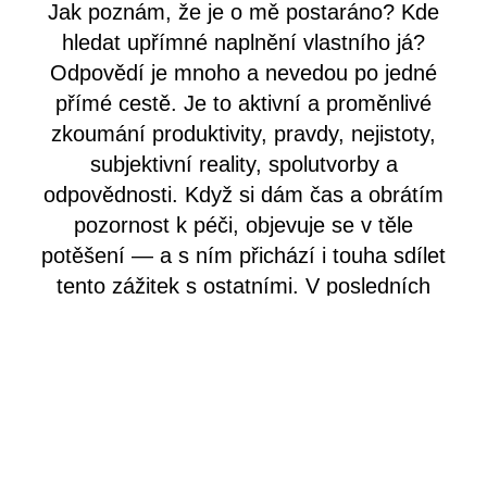
Jak poznám, že je o mě postaráno? Kde
hledat upřímné naplnění vlastního já?
Odpovědí je mnoho a nevedou po jedné
přímé cestě. Je to aktivní a proměnlivé
zkoumání produktivity, pravdy, nejistoty,
subjektivní reality, spolutvorby a
odpovědnosti. Když si dám čas a obrátím
pozornost k péči, objevuje se v těle
potěšení — a s ním přichází i touha sdílet
tento zážitek s ostatními. V posledních
letech hledá nové formáty, které diváky
prostřednictvím účasti a společného
vstupování do neznáma přivádějí blíže k
vlastnímu prožitku sebe sama.