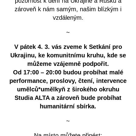
pozornost k dění na Ukrajině a Rusku a
zároveň k nám samým, našim blízkým i
vzdáleným.
~
V pátek 4. 3. vás zveme k Setkání pro
Ukrajinu, ke komunitnímu kruhu, kde se
můžeme vzájemně podpořit.
Od 17:00 – 20:00 budou probíhat malé
performance, proslovy, čtení, intervence
umělců*umělkyň z širokého okruhu
Studia ALTA a zároveň bude probíhat
humanitární sbírka.
~
Na místo můžete přinést: