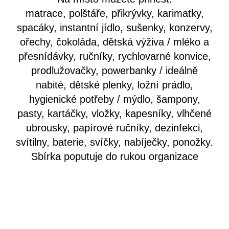
matrace, polštáře, přikrývky, karimatky,
spacáky, instantní jídlo, sušenky, konzervy,
ořechy, čokoláda, dětská výživa / mléko a
přesnídávky, ručníky, rychlovarné konvice,
prodlužovačky, powerbanky / ideálně
nabité, dětské plenky, ložní prádlo,
hygienické potřeby / mýdlo, šampony,
pasty, kartáčky, vložky, kapesníky, vlhčené
ubrousky, papírové ručníky, dezinfekci,
svítilny, baterie, svíčky, nabíječky, ponožky.
Sbírka poputuje do rukou organizace
ADRA
, která jí v sobotu 5. 3. převeze na
ukrajinské hranice.
Sbírka probíhá ve spolupráci s organizací
Bar/ák
.