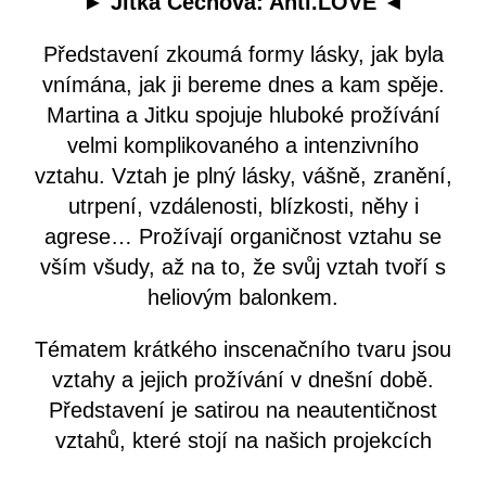
►
Jitka Čechová: Anti.LOVE
◄
Představení zkoumá formy lásky, jak byla
vnímána, jak ji bereme dnes a kam spěje.
Martina a Jitku spojuje hluboké prožívání
velmi komplikovaného a intenzivního
vztahu. Vztah je plný lásky, vášně, zranění,
utrpení, vzdálenosti, blízkosti, něhy i
agrese… Prožívají organičnost vztahu se
vším všudy, až na to, že svůj vztah tvoří s
heliovým balonkem.
Tématem krátkého inscenačního tvaru jsou
vztahy a jejich prožívání v dnešní době.
Představení je satirou na neautentičnost
vztahů, které stojí na našich projekcích
více než na realitě. Heliový balonek