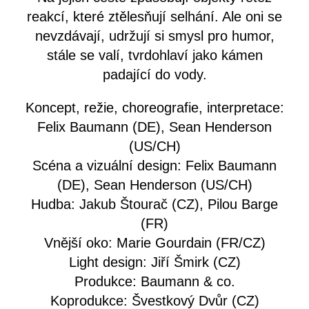
reakcí, které ztělesňují selhání. Ale oni se
nevzdávají, udržují si smysl pro humor,
stále se valí, tvrdohlaví jako kámen
padající do vody.
Koncept, režie, choreografie, interpretace:
Felix Baumann (DE), Sean Henderson
(US/CH)
Scéna a vizuální design: Felix Baumann
(DE), Sean Henderson (US/CH)
Hudba: Jakub Štourač (CZ), Pilou Barge
(FR)
Vnější oko: Marie Gourdain (FR/CZ)
Light design: Jiří Šmirk (CZ)
Produkce: Baumann & co.
Koprodukce: Švestkový Dvůr (CZ)