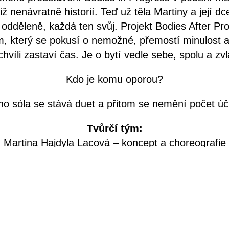
iž nenávratně historií. Teď už těla Martiny a její dc
 odděleně, každá ten svůj. Projekt Bodies After Pro
, který se pokusí o nemožné, přemostí minulost a
chvíli zastaví čas. Je o bytí vedle sebe, spolu a zvl
Kdo je komu oporou?
ho sóla se stává duet a přitom se nemění počet úči
Tvůrčí tým:
Martina Hajdyla Lacová – koncept a choreografie
Alexandra Cihanská Machová – hudba
Maja Hriešik – dramaturgická spolupráce
Jiří Hajdyla – režijní spolupráce
Adéla Lipavská – produkce
Iniciátorka – Alica Minar