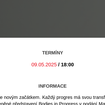
TERMÍNY
09.05.2025
/ 18:00
INFORMACE
je novým začátkem. Každý progres má svou transf
eněné představení Bodies in Progress v podání Mar