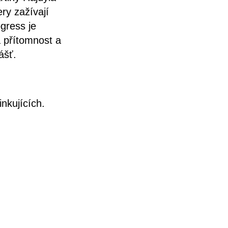
ery zažívají
gress je
 přítomnost a
ášť.
nkujících.