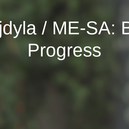
jdyla / ME-SA: B
Progress