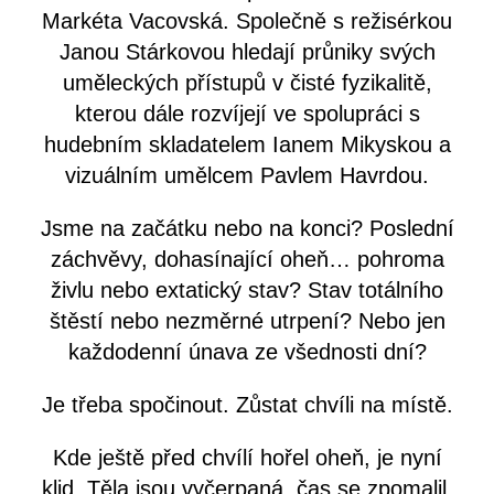
Markéta Vacovská. Společně s režisérkou
Janou Stárkovou hledají průniky svých
uměleckých přístupů v čisté fyzikalitě,
kterou dále rozvíjejí ve spolupráci s
hudebním skladatelem Ianem Mikyskou a
vizuálním umělcem Pavlem Havrdou.
Jsme na začátku nebo na konci? Poslední
záchvěvy, dohasínající oheň… pohroma
živlu nebo extatický stav? Stav totálního
štěstí nebo nezměrné utrpení? Nebo jen
každodenní únava ze všednosti dní?
Je třeba spočinout. Zůstat chvíli na místě.
Kde ještě před chvílí hořel oheň, je nyní
klid. Těla jsou vyčerpaná, čas se zpomalil.