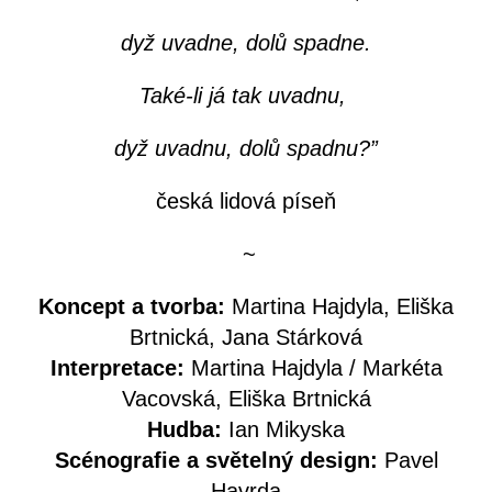
dyž uvadne, dolů spadne.
Také-li já tak uvadnu,
dyž uvadnu, dolů spadnu?”
česká lidová píseň
~
Koncept a tvorba:
Martina Hajdyla, Eliška
Brtnická, Jana Stárková
Interpretace:
Martina Hajdyla / Markéta
Vacovská, Eliška Brtnická
Hudba:
Ian Mikyska
Scénografie a světelný design:
Pavel
Havrda