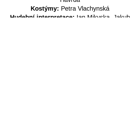
Kostýmy:
Petra Vlachynská
Hudební interpretace:
Ian Mikyska, Jakub
Švejnar / Jaroslav Čermín Noga
Pohybová spolupráce:
Kristián Mensa
Technická spolupráce:
Sebastián Vích
Foto:
Alex Chudá, Vojtěch Brtnický, Michal
Hančovský
Grafika:
Jozef Ondrík
Social media:
Alice Krajčírová
Produkce:
Eva Roškaňuková, Jiří Hajdyla /
ME-SA
Koprodukce:
Studio ALTA
Partneři projektu:
Cirqueon, REZI.dance,
SE.S.TA
Projekt z veřejných zdrojů podpořili: