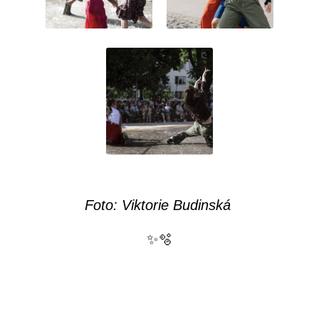
Foto: Viktorie Budinská
✨🫧
Geile Zeit Studios: Geile Zeit
„Co je to tamhle za dveře? Ach, to jsou jen