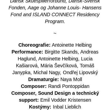
Dansk Skuespillerforbund, Dansk-Svensk
Fonden, Aage og Johanne Louis- Hansens
Fond and ISLAND CONNECT Residency
Program.
~
Choreografie:
Antoinette Helbing
Performance:
Birgitte Skands, Andreas
Haglund, Antoinette Helbing, Lucia
Kašiarová, Mária Ševčíková, Tomáš
Janypka, Michal Nagy, Ondřej Lipovský
Dramaturgie:
Naya Moll
Composer:
Randi Pontoppidan
Composer, Sound Design a technický
support:
Emil Vodder Kristensen
Kostýmy:
Inbal Lieblich