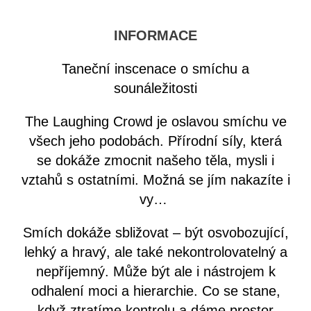
INFORMACE
Taneční inscenace o smíchu a
sounáležitosti
The Laughing Crowd je oslavou smíchu ve
všech jeho podobách. Přírodní síly, která
se dokáže zmocnit našeho těla, mysli i
vztahů s ostatními. Možná se jím nakazíte i
vy…
Smích dokáže sbližovat – být osvobozující,
lehký a hravý, ale také nekontrolovatelný a
nepříjemný. Může být ale i nástrojem k
odhalení moci a hierarchie. Co se stane,
když ztratíme kontrolu a dáme prostor