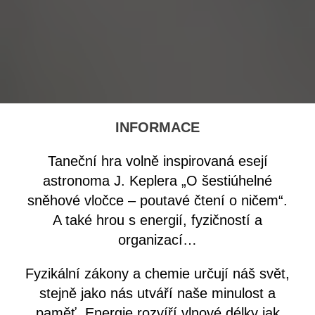
INFORMACE
Taneční hra volně inspirovaná esejí
astronoma J. Keplera „O šestiúhelné
sněhové vločce – poutavé čtení o ničem“.
A také hrou s energií, fyzičností a
organizací…
Fyzikální zákony a chemie určují náš svět,
stejně jako nás utváří naše minulost a
paměť. Energie rozvíří vlnové délky jak