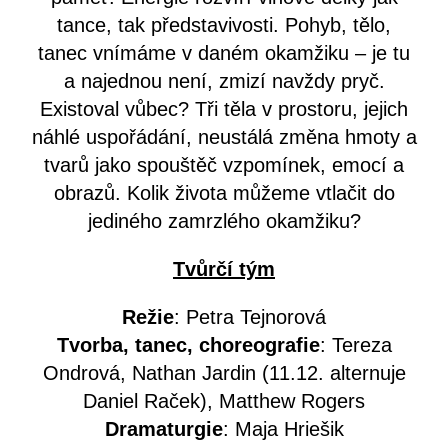
tance, tak představivosti. Pohyb, tělo,
tanec vnímáme v daném okamžiku – je tu
a najednou není, zmizí navždy pryč.
Existoval vůbec? Tři těla v prostoru, jejich
náhlé uspořádání, neustálá změna hmoty a
tvarů jako spouštěč vzpomínek, emocí a
obrazů. Kolik života můžeme vtlačit do
jediného zamrzlého okamžiku?
Tvůrčí tým
Režie
: Petra Tejnorová
Tvorba, tanec, choreografie
: Tereza
Ondrová, Nathan Jardin (11.12. alternuje
Daniel Raček), Matthew Rogers
Dramaturgie
: Maja Hriešik