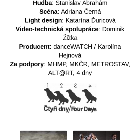
Hudba
: Stanislav Abrahám
Scéna
: Adriana Černá
Light design
: Katarína Ďuricová
Video-technická spolupráce
: Dominik
Žižka
Producent
: danceWATCH / Karolína
Hejnová
Za podpory
: MHMP, MKČR, METROSTAV,
ALT@RT, 4 dny