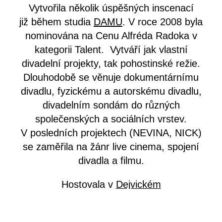
Vytvořila několik úspěšných inscenací
již během studia
DAMU
. V roce 2008 byla
nominována na Cenu Alfréda Radoka v
kategorii Talent. Vytváří jak vlastní
divadelní projekty, tak pohostinské režie.
Dlouhodobě se věnuje dokumentárnímu
divadlu, fyzickému a autorskému divadlu,
divadelním sondám do různých
společenských a sociálních vrstev.
V posledních projektech (NEVINA, NICK)
se zaměřila na žánr live cinema, spojení
divadla a filmu.
Hostovala v
Dejvickém
divadle
(Modrovous/suovodroM),
HaDivadle
(Př
Sen noci svatojánské), na Nové scéně