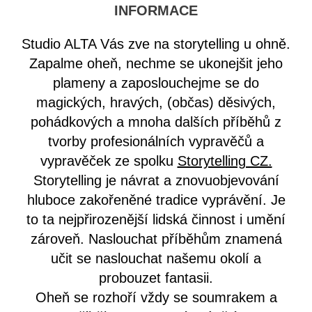
INFORMACE
Studio ALTA Vás zve na storytelling u ohně.
Zapalme oheň, nechme se ukonejšit jeho
plameny a zaposlouchejme se do
magických, hravých, (občas) děsivých,
pohádkových a mnoha dalších příběhů z
tvorby profesionálních vypravěčů a
vypravěček ze spolku
Storytelling CZ.
Storytelling je návrat a znovuobjevování
hluboce zakořeněné tradice vyprávění. Je
to ta nejpřirozenější lidská činnost i umění
zároveň. Naslouchat příběhům znamená
učit se naslouchat našemu okolí a
probouzet fantasii.
Oheň se rozhoří vždy se soumrakem a