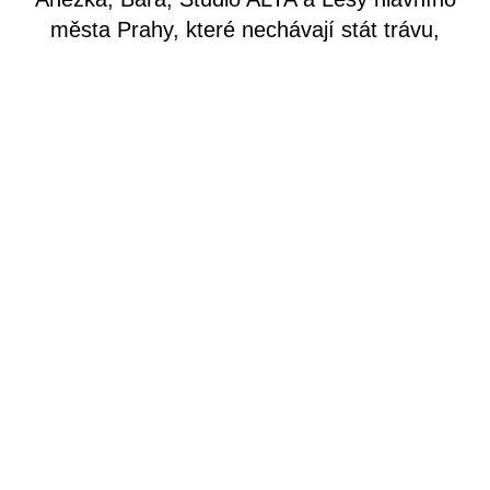
města Prahy, které nechávají stát trávu,
pořídily sponzorské kosy a pražské kosáky
podporují.
VSTUP ZDARMA