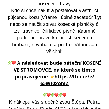
posečené trávy.
Kdo si chce nakut a poštelovat vlastní či
půjčenou kosu (vítáme i úplné začátečníky)
nebo se naučit zpívat kosecké písničky či
tzv. trávnice, čili lidové písně náramně
padnoucí právě k činnosti sečení a
hrabání, neváhejte a přijďte. Vítáni jsou
všichni!
A následovat bude páteční KOSENÍ
VE STROMOVCE, na které se tímto
připravujeme.
https://fb.me/e/
65WI0xomZ
K náklepu vás srdečně zvou Štěpa, Petra,
Anežka, Bára, Studio ALTA a Lesy hlavního