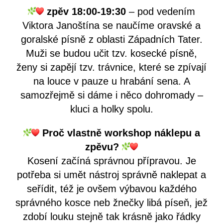
zpěv 18:00-19:30
– pod vedením
Viktora Janoštína se naučíme oravské a
goralské písně z oblasti Západních Tater.
Muži se budou učit tzv. kosecké písně,
ženy si zapějí tzv. trávnice, které se zpívají
na louce v pauze u hrabání sena. A
samozřejmě si dáme i něco dohromady –
kluci a holky spolu.
Proč vlastně workshop náklepu a
zpěvu?
Kosení začíná správnou přípravou. Je
potřeba si umět nástroj správně naklepat a
seřídit, též je ovšem výbavou každého
správného kosce neb žnečky libá píseň, jež
zdobí louku stejně tak krásně jako řádky