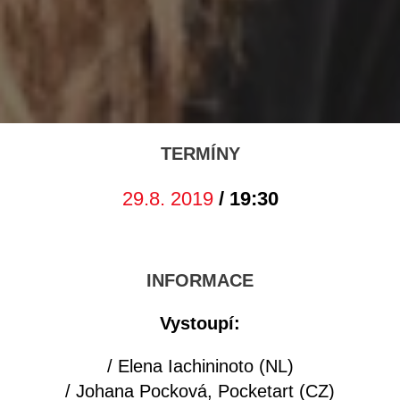
TERMÍNY
29.8. 2019
/ 19:30
INFORMACE
Vystoupí:
/ Elena Iachininoto (NL)
/ Johana Pocková, Pocketart (CZ)