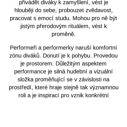
přivádět diváky k zamyšlení, vést je
hlouběji do sebe, probouzet zvědavost,
pracovat s emocí studu. Mohou pro ně být
jistým přerodovým rituálem, vést k
proměně.
Performeři a performerky naruší komfortní
zónu diváků. Donutí je k pohybu. Provedou
je prostorem. Důležitým aspektem
performance je silná hudební a vizuální
složka proměňující se v závislosti na
prostředí, které hraje stejně tak významnou
roli a je inspirací pro vznik konkrétní
performance. Tanečníci a tanečnice
vystoupením reagují na prostor, kopírují
ho.