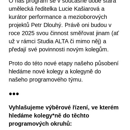
O náš program se v současné době stará
umělecká ředitelka Lucie Kašiarová a
kurátor performance a mezioborových
projektů Petr Dlouhý. Právě oni budou v
roce 2025 svou činnost směřovat jinam (ať
už v rámci Studia ALTA či mimo něj) a
předají své povinnosti novým kolegům.
Proto do této nové etapy našeho působení
hledáme nové kolegy a kolegyně do
našeho programového týmu.
●●●
Vyhlašujeme výběrové řízení, ve kterém
hledáme kolegy*ně do těchto
programových okruhů: