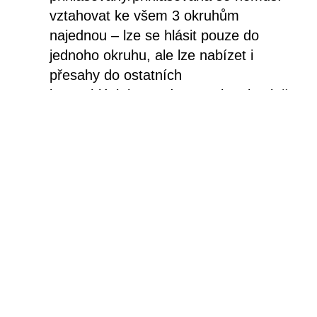
vztahovat ke všem 3 okruhům
najednou – lze se hlásit pouze do
jednoho okruhu, ale lze nabízet i
přesahy do ostatních
lze se hlásit i v tandemu nebo skupině
a pokrýt tak všechny poptávané linie
člověk na této pozici nerozhoduje o
programu sám, ale koordinuje ho spolu
s užším týmem Studia ALTA
ke své práci si lze v rámci svého
přiděleného rozpočtu na umělecký
program přizvat externí spolu-
kurátor*ky programů z ČR i zahraničí
●●●