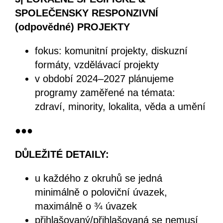
SPOLEČENSKY RESPONZIVNÍ
(odpovědné) PROJEKTY
fokus: komunitní projekty, diskuzní
formáty, vzdělávací projekty
v období 2024–2027 plánujeme
programy zaměřené na témata:
zdraví, minority, lokalita, věda a umění
●●●
DŮLEŽITÉ DETAILY:
u každého z okruhů se jedná
minimálně o poloviční úvazek,
maximálně o ¾ úvazek
přihlašovaný/přihlašovaná se nemusí