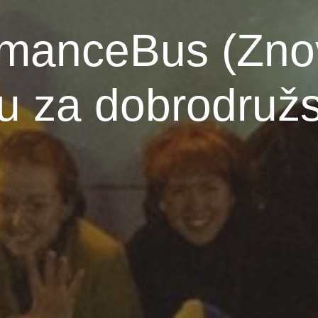
rmanceBus (Znov
u za dobrodružs