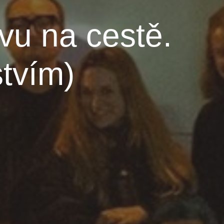
u na cestě.
tvím)