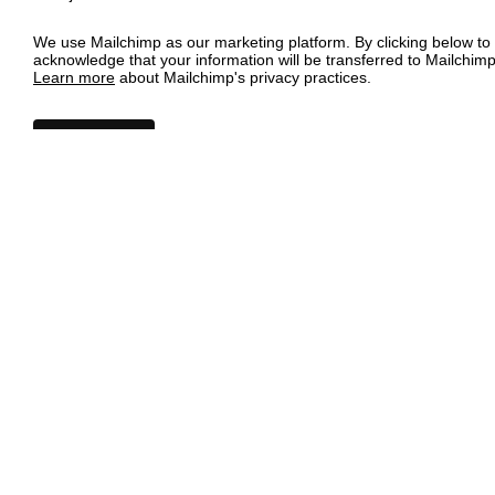
We use Mailchimp as our marketing platform. By clicking below to
acknowledge that your information will be transferred to Mailchimp
Learn more
about Mailchimp's privacy practices.
Adresa Studia ALTA:
U Českých loděnic 2158/4
Praha 8-Libeň
Hlavní město Praha podporuje celoroční činnost
Studia ALTA v roce 2026 grantem ve výši 5 200 000
Kč.
Fakturační adresa: