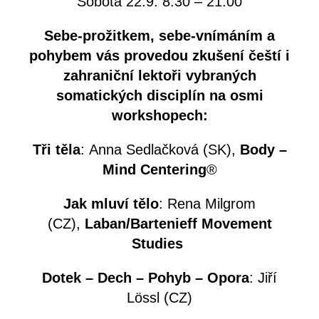
Sobota 22.9. 8:30 – 21:00
Sebe-prožitkem, sebe-vnímáním a
pohybem vás provedou zkušení čeští i
zahraniční lektoři vybraných
somatických disciplín na osmi
workshopech:
Tři těla
: Anna Sedlačková (SK),
Body –
Mind Centering
®
Jak mluví tělo
: Rena Milgrom
(CZ),
Laban/Bartenieff Movement
Studies
Dotek – Dech – Pohyb – Opora
: Jiří
Lössl (CZ)