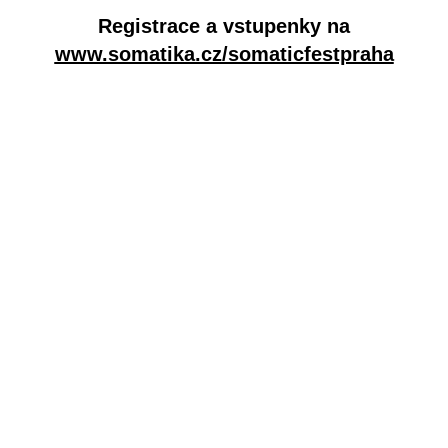
Registrace a vstupenky na
www.somatika.cz/somaticfestpraha
Pořádá Somatický prostor
www.somatika.cz
Autor fotografií:
Jiří Tashi Vondráček
Dialóg
Reflexe