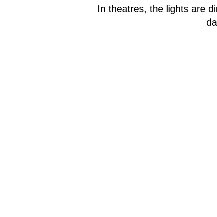
In theatres, the lights are 
da
Being in the darkness can be s
same time it can equally cr
immersing the spectator in a fi
Pr
●
V době pand
ALTU široké
blíž. Rozhod
žádné