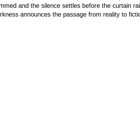
dimmed and the silence settles before the curtain r
rkness announces the passage from reality to ficti
cary, it causes confusion, loss of references and c
eate an atmosphere of trust and awareness. Inspire
ction by tackling light, Sijoz presents an experien
and the invisible.
► INFORMACE PRO DIVÁKY
◄
osíme o dodržování
aktuálních hygienických opatř
 V roce 2021 jsou všechny akce v ALTĚ zdarma!
emie jsme neměli možnost se s vámi potkávat osob
 veřejnosti. Teď, když je to možné, vám proto chce
li jsme se, že na naše programy v roce 2021 neb
 vstupné, aby mohl přijít opravdu každý. Kulturu