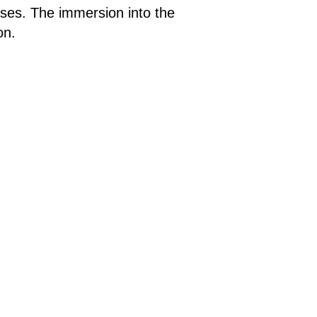
aises. The immersion into the
on.
an lead to manipulation. In the
d by the theatre practice of
ce balancing between the visible
ení
.
 ●
ně a otevřít
me být ještě
udeme vybírat
 všem!