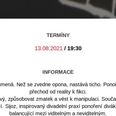
TERMÍNY
13.08.2021
/ 19:30
INFORMACE
lumená. Než se zvedne opona, nastává ticho. Pono
přechod od reality k fikci.
vý, způsobovat zmatek a vést k manipulaci. Součas
 Sijoz, inspirovaný divadelní praxí ponoření divák
balancující mezi viditelným a neviditelným.