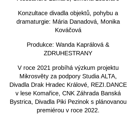
Konzultace divadla objektů, pohybu a
dramaturgie: Mária Danadová, Monika
Kováčová
Produkce: Wanda Kaprálová &
ZDRUHESTRANY
V roce 2021 probíhá výzkum projektu
Mikrosvěty za podpory Studia ALTA,
Divadla Drak Hradec Králové, REZI.DANCE
v lese Komařice, CNK Záhrada Banská
Bystrica, Divadla Piki Pezinok s plánovanou
premiérou v roce 2022.
Projekt podpořili: Ministerstvo kultury
České republiky, Statutární město Brno a