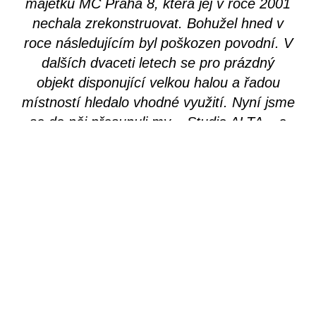
majetku MČ Praha 8, která jej v roce 2001
nechala zrekonstruovat. Bohužel hned v
roce následujícím byl poškozen povodní. V
dalších dvaceti letech se pro prázdný
objekt disponující velkou halou a řadou
místností hledalo vhodné využití. Nyní jsme
se do něj přesunuli my – Studio ALTA – a
plánuje jeho celkovou rekonstrukci.
~~~
Neděle 21. 5. od 10:00 do 18:00
Taneční studio Light: Putování ve
větvích
Nabízíme vám další ze série kreativních