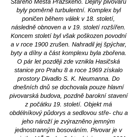
Starého Města Pražského. Dějiny pivovaru
byly poměrně turbulentní. Komplex byl
poničen během válek v 18. století,
následně obnoven a v 19. století rozšířen.
Koncem století byl však poškozen povodní
a v roce 1900 zrušen. Nahradil jej špýchar,
byty a dílny a část komplexu byla zbořena.
O pár let později zde vznikla Hasičská
stanice pro Prahu 8 a roce 1969 získalo
prostory Divadlo S. K. Neumanna. Do
dnešních dnů se dochovala pouze hlavní
pivovarská budova, pozdně barokní stavení
z počátku 19. století. Objekt má
obdélníkový půdorys a sedlovou stře‐ chu a
jeho nároží je zvýrazněno jemným
jednostranným bosováním. Pivovar je v