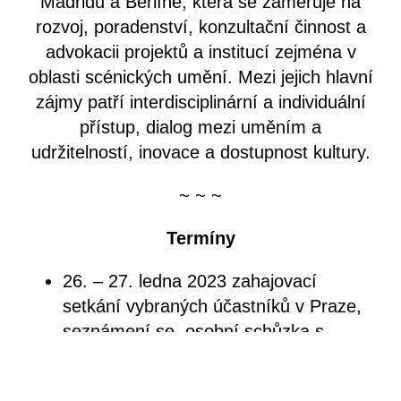
Madridu a Berlíně, která se zaměřuje na
rozvoj, poradenství, konzultační činnost a
advokacii projektů a institucí zejména v
oblasti scénických umění. Mezi jejich hlavní
zájmy patří interdisciplinární a individuální
přístup, dialog mezi uměním a
udržitelností, inovace a dostupnost kultury.
~ ~ ~
Termíny
26. – 27. ledna 2023 zahajovací
setkání vybraných účastníků v Praze,
seznámení se, osobní schůzka s
lektory, základy teorie a postupů práce
a ukázka příkladů dobré praxe.