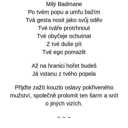
Milý Badmane
Po tvém popu a umfu bažím
Tvá gesta nosit jako svůj oděv
Tvé tváře protrhnout
Tvé obyčeje ochutnat
Z tvé duše pít
Tvé ego pomazlit
Až na hranici hořet budeš
Já vstanu z tvého popela
Přijďte zažít kouzlo oslavy pokřiveného
mužství, společně prolomit ten šarm a snít
o jiných vizích.
~ ~ ~