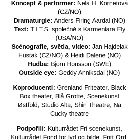
Koncept & performer:
Nela H. Kornetová
(CZ/NO)
Dramaturgie:
Anders Firing Aardal (NO)
Text:
T.I.T.S. společně s Karmenlara Ely
(USA/NO)
Scénografie, světla, video:
Jan Hajdelak
Hustak (CZ/NO) & Heidi Dalene (NO)
Hudba:
Bjorn Honsson (SWE)
Outside eye:
Geddy Anniksdal (NO)
Koproducenti:
Grenland Friteater, Black
Box theater, Blå Grotte, Scenekunst
Østfold, Studio Alta, Shin Theatre, Na
Cucky theatre
Podpořili:
Kulturrådet Fri scenekunst,
Kulturrådet Fond for lyd og bilde, Fritt Ord,