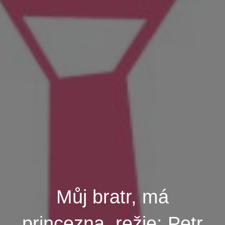
Můj bratr, má
princezna, režie: Petr