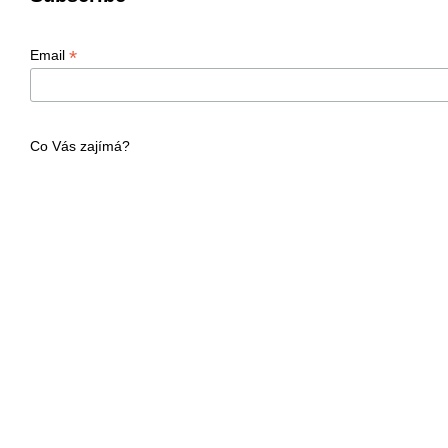
*
Email
Co Vás zajímá?
Vyberte si z témat:
Program
Workshopy
Aktivity pro děti
Děkujeme!
We use Mailchimp as our marketing platform. By clicking below to
acknowledge that your information will be transferred to Mailchimp
Learn more
about Mailchimp's privacy practices.