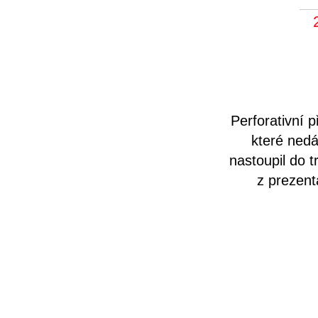
Perforativní 
které ned
nastoupil do 
z prezent
intenzívně 
artefaktů a z
totiž svět v
informace 
výzkum. V Č
každé slovo,