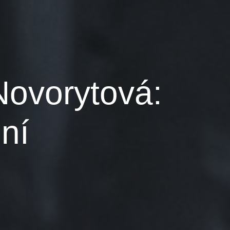
Novorytová:
ní