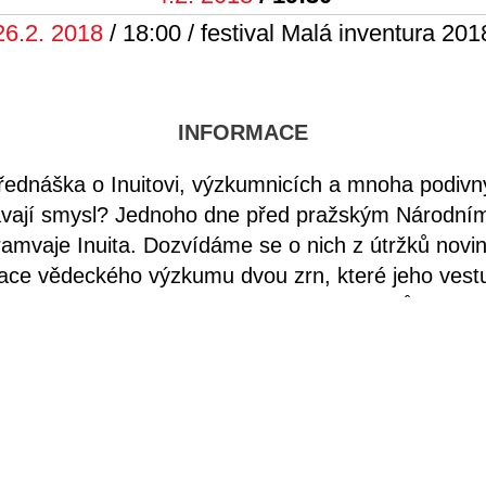
26.2. 2018
/ 18:00 / festival Malá inventura 201
INFORMACE
přednáška o Inuitovi, výzkumnicích a mnoha podivn
ávají smysl? Jednoho dne před pražským Národní
tramvaje Inuita. Dozvídáme se o nich z útržků novi
ace vědeckého výzkumu dvou zrn, které jeho vest
sledují. Na místech výskytu Inuity. Sběru důkazních
e jména ve vývinu speciálního jazyka odloženého na
nímají a dekorují právě skrze čich. Výzkumnice sbír
a taví speciální pohyblivou řeč, pomocí které prez
ástečném znejistěny zkoumají autokorky lingvisti
 které se vyskytne v textu, má svůj pohybný ekviva