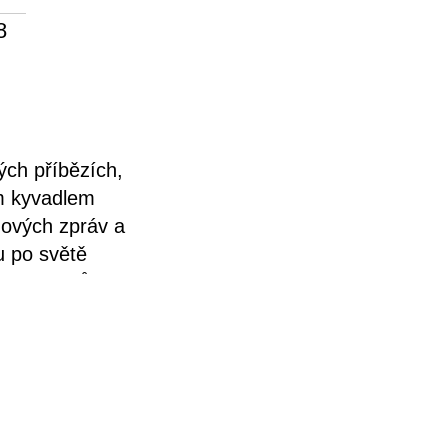
8
ých příbězích,
m kyvadlem
nových zpráv a
u po světě
 materiálů a
 čichu. Inuité
ají poklady a
entují svůj
kou pohybu –
lent. Vzniklá