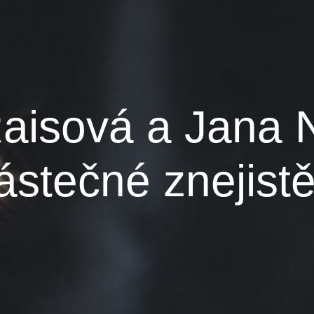
aisová a Jana 
ástečné znejistě