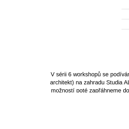
V sérii 6 workshopů se podívám
architekt) na zahradu Studia AL
možností poté zapřáhneme do n
lavička nebo třeba tabul
nepříznivého poča
Cílem workshopů je provést dě
vnímání okolí, kritický poh