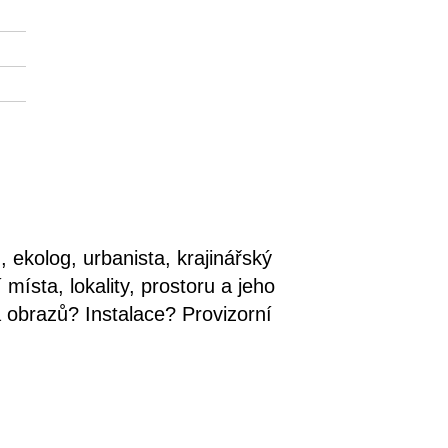
 ekolog, urbanista, krajinářský
místa, lokality, prostoru a jeho
 obrazů? Instalace? Provizorní
 zejména venku, v případě
orách Studia ALTA.
rohlubovat jejich citlivost ve
t do veřejného prostoru svým