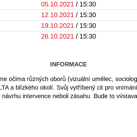
05.10.2021
/ 15:30
12.10.2021
/ 15:30
19.10.2021
/ 15:30
26.10.2021
/ 15:30
INFORMACE
e očima různých oborů (vizuální umělec, sociolog,
TA a blízkého okolí. Svůj vytříbený cit pro vnímání 
ávrhu intervence neboli zásahu. Bude to výstava
e? To záleží jen na dětech. Program bude probíhat
sí využijeme ateliér vv_openlab ve vnitřních prost
ti vícero perspektivami pohledů na jeden prostor, p
led na něj, podporovat snahu vyjádřit se a vstoupi