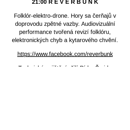
21:00 R E V E R B U Ň K
Folklór-elektro-drone. Hory sa čerňajů v
doprovodu zpětné vazby. Audiovizuální
performance tvořená revizí folklóru,
elektronických chyb a kytarového chvění.
https://www.facebook.com/reverbunk
Technické zajištění: Jiří Pírko Šmirk,
Valtteri Alanen, Hynek Petrželka, Martin
Hamouz
► SLEDUJTE NA
FACEBOOKU STUDIA
ALTA
◄
►
DOBROVOLNÝ PŘÍSPĚVEK
◄