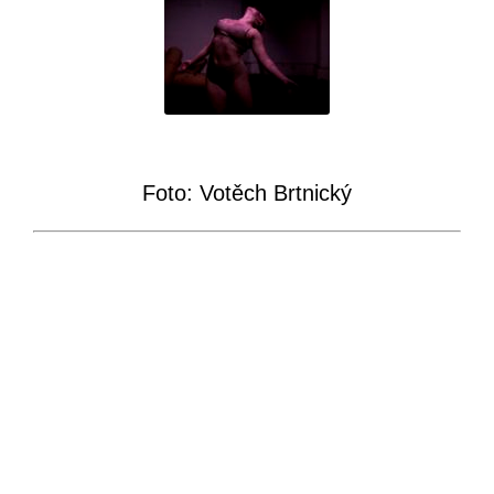
Foto: Votěch Brtnický
► INFORMACE PRO DIVÁKY
◄
Pay what you can
V roce 2021 byly všechny akce ve Studio
ALTA přístupné zdarma. Pro rok 2022
zavádíme systém Pay what you can, který
vám umožní zvolit si takovou výši