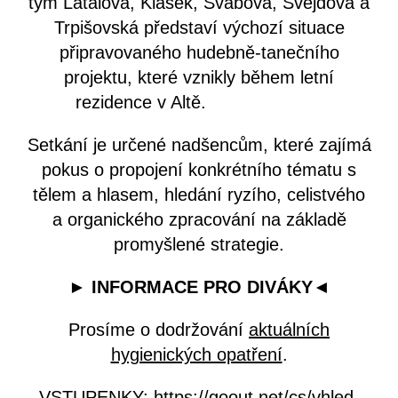
tým Látalová, Klásek, Švábová, Švejdová a
Trpišovská představí výchozí situace
připravovaného hudebně-tanečního
projektu, které vznikly během letní
rezidence v Altě.
Setkání je určené nadšencům, které zajímá
pokus o propojení konkrétního tématu s
tělem a hlasem, hledání ryzího, celistvého
a organického zpracování na základě
promyšlené strategie.
► INFORMACE PRO DIVÁKY
◄
Prosíme o dodržování
aktuálních
hygienických opatření
.
VSTUPENKY:
https://goout.net/cs/vhled-