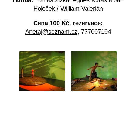
Hudba:
Tomáš Žižka, Agnes Kutas a Jan
Holeček / William Valerián
Cena 100 Kč, rezervace:
Anetaj@seznam.cz
, 777007104