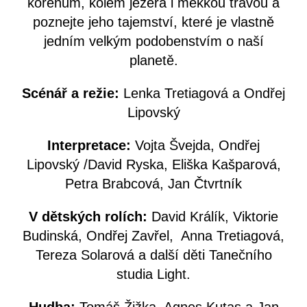
kořenům, kolem jezera i měkkou trávou a
poznejte jeho tajemství, které je vlastně
jedním velkým podobenstvím o naší
planetě.
Scénář a režie:
Lenka Tretiagová a Ondřej
Lipovský
Interpretace:
Vojta Švejda, Ondřej
Lipovský /David Ryska, Eliška Kašparová,
Petra Brabcová, Jan Čtvrtník
V dětských rolích:
David Králík, Viktorie
Budinská, Ondřej Zavřel, Anna Tretiagová,
Tereza Solarová a další děti Tanečního
studia Light.