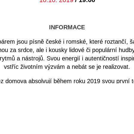
INFORMACE
toárem jsou písně české i romské, které roztančí, š
ou za srdce, ale i kousky lidové či populární hudb
rytmů a nástrojů. Svou energií i autentičností inspir
vstříc životním výzvám a nebát se je realizovat.
ez domova absolvují během roku 2019 svou první to
 pražských kaváren a podniků. Vedle toho dostávají
asti na festivalech i sousedských a privátních akcí
ále širšímu publiku a rozhodně nehodlá se svou kari
Vstup zdarma.