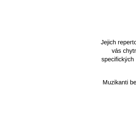
Jejich reper
vás chytn
specifických 
Muzikanti b
navštíví 7
nabídek k úč
oblíbená st