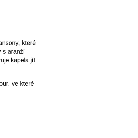
ansony, které
y s aranží
uje kapela jít
ur, ve které
 stále více
ch. Kapela je
érou končit!