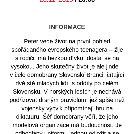
INFORMACE
Peter vede život na první pohled
spořádaného evropského teenagera – žije
s rodiči, má hezkou dívku, dostal se na
vysokou. Jeho skutečný život je ale jinde –
v čele domobrany Slovenskí Branci, čítající
dvě stě mladých lidí, s oddíly po celém
Slovensku. V horských lesích je nechává
podřizovat drsným pravidlům, jež spíše než
vojenský výcvik připomínají hru na
diktaturu. Šéf domobrany věří, že jeho
modelová organizace má budoucnost. Je
odhodlaný uniformu jednou odložit a se