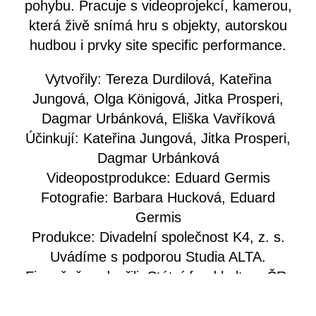
pohybu. Pracuje s videoprojekcí, kamerou,
která živě snímá hru s objekty, autorskou
hudbou i prvky site specific performance.
Vytvořily: Tereza Durdilová, Kateřina
Jungová, Olga Königová, Jitka Prosperi,
Dagmar Urbánková, Eliška Vavříková
Účinkují: Kateřina Jungová, Jitka Prosperi,
Dagmar Urbánková
Videopostprodukce: Eduard Germis
Fotografie: Barbara Hucková, Eduard
Germis
Produkce: Divadelní společnost K4, z. s.
Uvádíme s podporou Studia ALTA.
Finančně podpořili: Státní fond kultury ČR,
Městská část Praha 5, Nadace Život