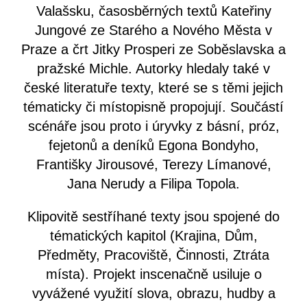
Valašsku, časosběrných textů Kateřiny
Jungové ze Starého a Nového Města v
Praze a črt Jitky Prosperi ze Soběslavska a
pražské Michle. Autorky hledaly také v
české literatuře texty, které se s těmi jejich
tématicky či místopisně propojují. Součástí
scénáře jsou proto i úryvky z básní, próz,
fejetonů a deníků Egona Bondyho,
Františky Jirousové, Terezy Límanové,
Jana Nerudy a Filipa Topola.
Klipovitě sestříhané texty jsou spojené do
tématických kapitol (Krajina, Dům,
Předměty, Pracoviště, Činnosti, Ztráta
místa). Projekt inscenačně usiluje o
vyvážené využití slova, obrazu, hudby a