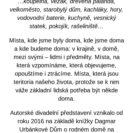
…koupelna, věžák, dřevěná palanda,
velkoměsto, starobylý dům, kachláky, hory,
vodovodní baterie, kuchyně, vesnický
statek, pokojík, rašeliniště…
Místa, kde jsme byly doma, kde jsme doma
a kde budeme doma: v krajině, v domě,
mezi svými – lidmi i předměty. Místa, na
která vzpomínáme, která objevujeme,
opouštíme i ztrácíme. Místa, která jsou
teritoria našeho života, protože se k nim
váže základní lidská potřeba být někde
doma.
Autorské divadelní představení vznikalo od
roku 2016 na základě knížky Dagmar
Urbánkové Dům o rodném domě na