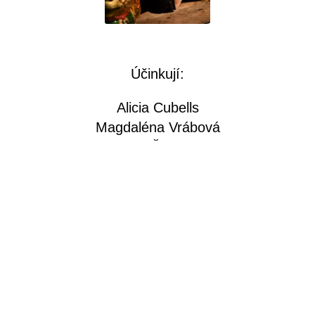
Účinkují:
Alicia Cubells
Magdaléna Vrábová
Jiří Šmirk
Štěpán Hejzlar
Kateřina Szymanski
Kristína Grežďová
První kamera, video postprodukce: Daniela
Paseková
Druhá kamera: Martin Hamouz
Produkce: Studio ALTA