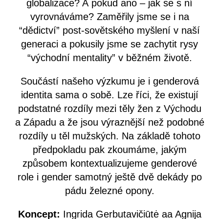
globalizace? A pokud ano – jak se s ní
vyrovnáváme? Zaměřily jsme se i na
“dědictví” post-sovětského myšlení v naší
generaci a pokusily jsme se zachytit rysy
“východní mentality” v běžném životě.
Součástí našeho výzkumu je i genderová
identita sama o sobě. Lze říci, že existují
podstatné rozdíly mezi těly žen z Východu
a Západu a že jsou výraznější než podobné
rozdíly u těl mužských. Na základě tohoto
předpokladu pak zkoumáme, jakým
způsobem kontextualizujeme genderové
role i gender samotný ještě dvě dekády po
pádu železné opony.
Koncept:
Ingrida Gerbutavičiūtė aa Agnija