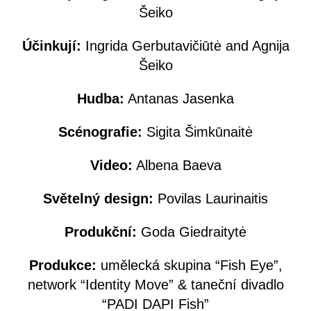
Šeiko
Účinkují:
Ingrida Gerbutavičiūtė and Agnija
Šeiko
Hudba:
Antanas Jasenka
Scénografie:
Sigita Šimkūnaitė
Video:
Albena Baeva
Světelný design:
Povilas Laurinaitis
Produkční:
Goda Giedraitytė
Produkce:
umělecká skupina “Fish Eye”,
network “Identity Move” & taneční divadlo
“PADI DAPI Fish”