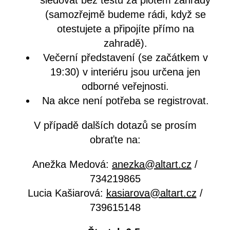
sledovat bez testu za plotem zahrady
(samozřejmě budeme rádi, když se
otestujete a připojíte přímo na
zahradě).
Večerní představení (se začátkem v
19:30) v interiéru jsou určena jen
odborné veřejnosti.
Na akce není potřeba se registrovat.
V případě dalších dotazů se prosím
obraťte na:
Anežka Medová:
anezka@altart.cz
/
734219865
Lucia Kašiarová:
kasiarova@altart.cz
/
739615148