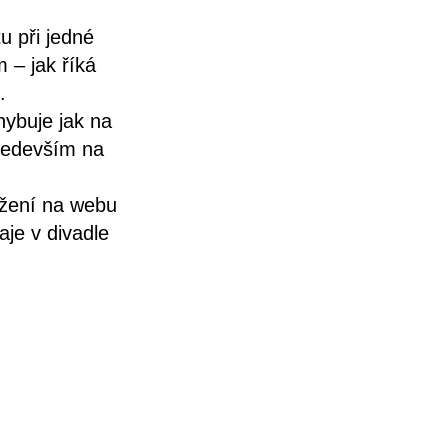
u při jedné
 – jak říká
.
hybuje jak na
především na
žení na webu
aje v divadle
uhý divadelní
í rekvizit a
módní recyklo-
izuál ve formě