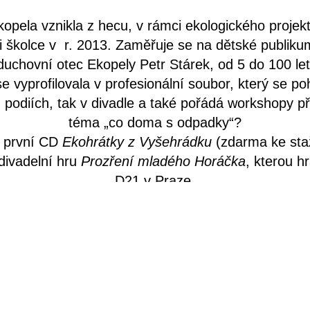
opela vznikla z hecu, v rámci ekologického projekt
 školce v r. 2013. Zaměřuje se na dětské publikum
duchovní otec Ekopely Petr Stárek, od 5 do 100 let
e vyprofilovala v profesionální soubor, který se po
 podiích, tak v divadle a také pořádá workshopy 
téma „co doma s odpadky“?
 první CD
Ekohrátky z Vyšehrádku
(zdarma ke sta
divadelní hru
Prozření mladého Horáčka
, kterou hr
D21 v Praze.
obě připravuje druhé album, a k tomu i v pořadí dr
kousek
Igelitka Jitka a petka Bětka
.
rogram je postaven na původních písních, používán
erakcí s dětmi. V roce 2018 se Ekopela spojila s 
nkou Vackovou, která pro kapelu připravila nový v