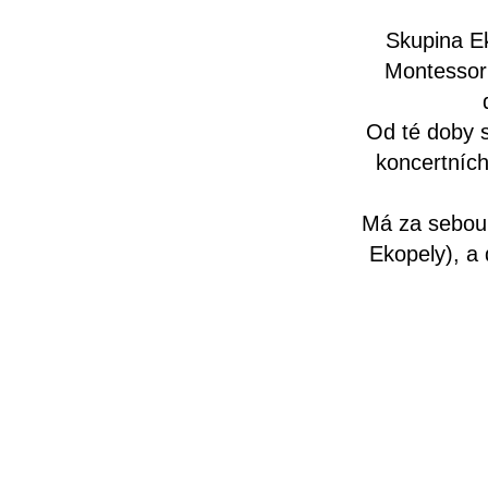
Skupina Ek
Montessori
Od té doby s
koncertních
Má za sebou
Ekopely), a 
V současné d
Koncertní p
především int
návrhářkou Le