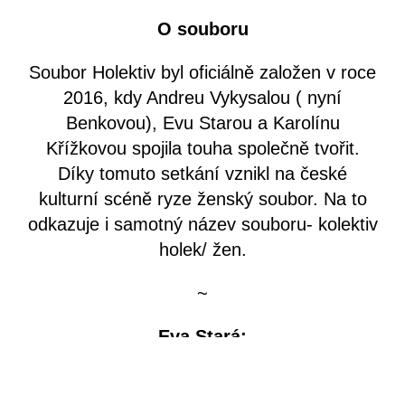
O souboru
Soubor Holektiv byl oficiálně založen v roce
2016, kdy Andreu Vykysalou ( nyní
Benkovou), Evu Starou a Karolínu
Křížkovou spojila touha společně tvořit.
Díky tomuto setkání vznikl na české
kulturní scéně ryze ženský soubor. Na to
odkazuje i samotný název souboru- kolektiv
holek/ žen.
~
Eva Stará:
Tanečnice, performerka, akrobatka a