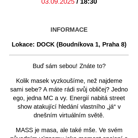
03.09.2025
/ 18:30
INFORMACE
Lokace: DOCK (Boudníkova 1, Praha 8)
Buď sám sebou! Znáte to?
Kolik masek vyzkoušíme, než najdeme
sami sebe? A máte rádi svůj obličej? Jedno
ego, jedna MC a vy. Energií nabitá street
show atakující hledání vlastního „já“ v
dnešním virtuálním světě.
MASS je masa, ale také mše. Ve svém