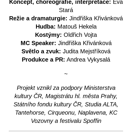
Koncept, choreografie, interpretace:
Eva
Stará
Režie a dramaturgie:
Jindřiška Křivánková
Hudba:
Matouš Hekela
Kostýmy:
Oldřich Vojta
MC Speaker:
Jindřiška Křivánková
Světlo a zvuk:
Judita Mejstříková
Produkce a PR:
Andrea Vykysalá
~
Projekt vznikl za podpory Ministerstva
kultury ČR, Magistrátu hl. města Prahy,
Státního fondu kultury ČR, Studia ALTA,
Tantehorse, Cirqueonu, Naplavena, KC
Vozovny a festivalu Spoffin