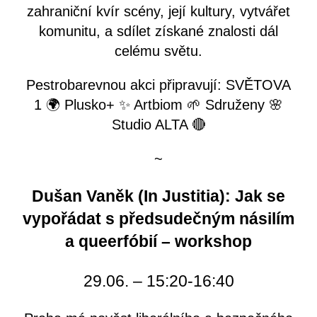
zahraniční kvír scény, její kultury, vytvářet
komunitu, a sdílet získané znalosti dál
celému světu.
Pestrobarevnou akci připravují: SVĚTOVA
1 🌍 Plusko+ ✨ Artbiom 🌱 Sdruženy 🌸
Studio ALTA 🔴
~
Dušan Vaněk (In Justitia): Jak se
vypořádat s předsudečným násilím
a queerfóbií – workshop
29.06. – 15:20-16:40