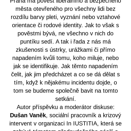
Praha má pověst liberálního a bezpečného
města otevřeného pro všechny lidi bez
rozdílu barvy pleti, vyznání nebo vztahové
orientace či rodové identity. Jak to však s
pověstmi bývá, ne všechno v nich do
puntíku sedí. A tak i řada z nás má
zkušenosti s ústrky, urážkami či přímo
napadením kvůli tomu, koho miluje, nebo
jak se identifikuje. Jak těmto napadením
čelit, jak jim předcházet a co se dá dělat s
tím, když k nějakému incidentu dojde, o
tom se budeme společně bavit na tomto
setkání.
Autor příspěvku a moderátor diskuse:
Dušan Vaněk
, sociální pracovník a krizový
intervent v organizaci In IUSTITIA, která se