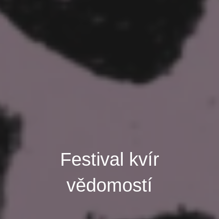
Festival kvír
vědomostí