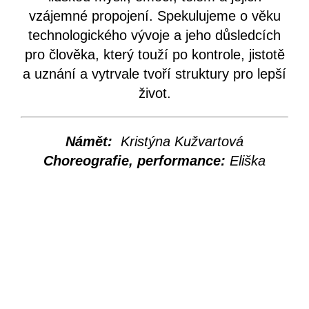
vzájemné propojení. Spekulujeme o věku
technologického vývoje a jeho důsledcích
pro člověka, který touží po kontrole, jistotě
a uznání a vytrvale tvoří struktury pro lepší
život.
Námět:
Kristýna Kužvartová
Choreografie, performance:
Eliška
Benešová
Scénografie:
Kristýna Kužvartová, Michal
Nachtigal
Hudba:
Libor Mikyška, Michal Nachtigal
Light design:
Michal HóR Horáček
Délka představení: 45 min