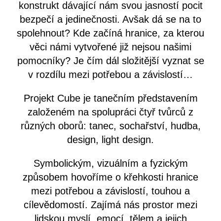
konstrukt dávající nám svou jasností pocit
bezpečí a jedinečnosti. Avšak dá se na to
spolehnout? Kde začíná hranice, za kterou
věci námi vytvořené již nejsou našimi
pomocníky? Je čím dál složitější vyznat se
v rozdílu mezi potřebou a závislostí…
Projekt Cube je tanečním představením
založeném na spolupráci čtyř tvůrců z
různých oborů: tanec, sochařství, hudba,
design, light design.
Symbolickým, vizuálním a fyzickým
způsobem hovoříme o křehkosti hranice
mezi potřebou a závislostí, touhou a
cílevědomostí. Zajímá nás prostor mezi
lidskou myslí, emocí, tělem a jejich