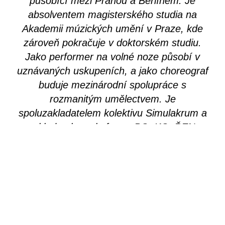
působící mezi Prahou a Berlínem. Je
absolventem magisterského studia na
Akademii múzických umění v Praze, kde
zároveň pokračuje v doktorském studiu.
Jako performer na volné noze působí v
uznávaných uskupeních, a jako choreograf
buduje mezinárodní spolupráce s
rozmanitým umělectvem. Je
spoluzakladatelem kolektivu Simulakrum a
zakladatelem platformy PO_KO_ŘEN,
která podporuje začínající umělce. Eduard
usiluje o posouvání hranic současného
tance prostřednictvím inovativních a
interdisciplinárních projektů.