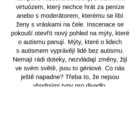
virtuózem, který nechce hrát za peníze
anebo s moderátorem, kterému se líbí
ženy s vráskami na čele. Inscenace se
pokouší otevřít nový pohled na mýty, které
o autismu panují. Mýty, které o lidech
s autismem vyprávějí lidé bez autismu.
Nemají rádi doteky, nezvládají změny, žijí
ve svém světě, jsou to géniové. Co nás
ještě napadne? Třeba to, že nejsou
vhodnými typy pro divadlo.
Osoby a obsazení:
Bookmaker – Jiří Prchal
Dabér – Luboš Bajcura
Dispečer – Radek Svoboda