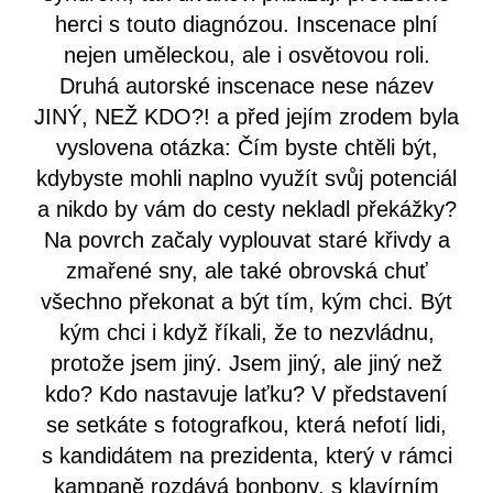
herci s touto diagnózou. Inscenace plní
nejen uměleckou, ale i osvětovou roli.
Druhá autorské inscenace nese název
JINÝ, NEŽ KDO?! a před jejím zrodem byla
vyslovena otázka: Čím byste chtěli být,
kdybyste mohli naplno využít svůj potenciál
a nikdo by vám do cesty nekladl překážky?
Na povrch začaly vyplouvat staré křivdy a
zmařené sny, ale také obrovská chuť
všechno překonat a být tím, kým chci. Být
kým chci i když říkali, že to nezvládnu,
protože jsem jiný. Jsem jiný, ale jiný než
kdo? Kdo nastavuje laťku? V představení
se setkáte s fotografkou, která nefotí lidi,
s kandidátem na prezidenta, který v rámci
kampaně rozdává bonbony, s klavírním