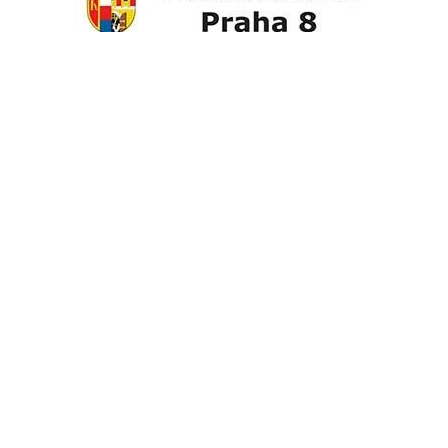
Subscribe
*
Email
Co Vás zajímá?
Vyberte si z témat: