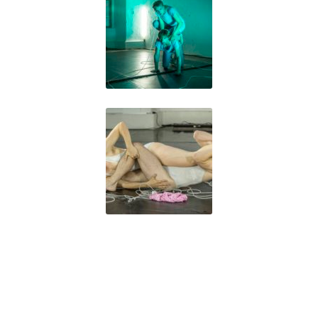
Foto: Patrik Borecký
► INFORMACE PRO DIVÁKY
◄