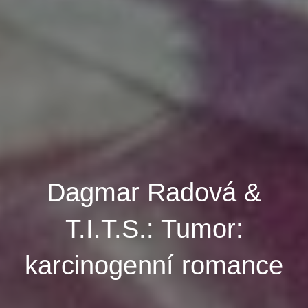
Dagmar Radová &
T.I.T.S.: Tumor:
karcinogenní romance