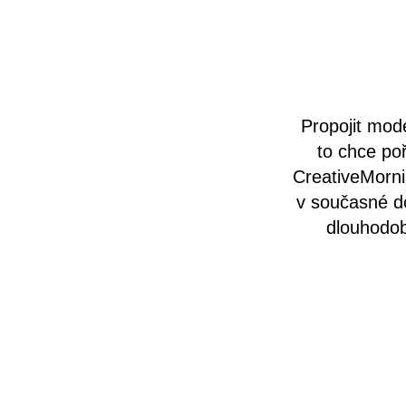
Propojit mode
to chce po
CreativeMorni
v současné do
dlouhodob
Projekt Cre
pravidel
nejrůznějším
Yorku a od té
akce se m