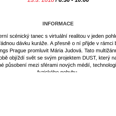
INFORMACE
rní scénický tanec s virtuální realitou v jeden pohlc
řádnou dávku kuráže. A přesně o ní přijde v rámci
ngs Prague promluvit Mária Judová. Tato multižá
bě objíždí svět se svým projektem DUST, který na
é působení mezi sférami nových médií, technologií
fyzického pohybu.
ativeMornings Prague, v rámci kterého Mária v AL
ně jednou za měsíc představuje inspirativní osobnos
i oblastmi života. Celá myšlenka vznikla před sed
 doby se rozšířila do více než 180 měst po celém 
imo dobrou snídani, uvolněnou atmosféru a bezpl