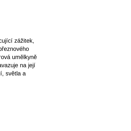
ující zážitek,
 březnového
nrová umělkyně
vazuje na její
, světla a
TĚ vystoupí,
ti napříč
mi lety v New
světě. Pražské
atný vstup