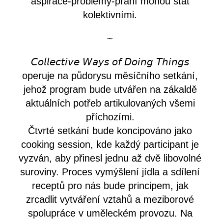
aspirace-problémy-přání mohou stát
kolektivními.
~
𝘊𝘰𝘭𝘭𝘦𝘤𝘵𝘪𝘷𝘦 𝘞𝘢𝘺𝘴 𝘰𝘧 𝘋𝘰𝘪𝘯𝘨 𝘛𝘩𝘪𝘯𝘨𝘴
operuje na půdorysu měsíčního setkání,
jehož program bude utvářen na zákaldě
aktuálních potřeb artikulovaných všemi
příchozími.
Čtvrté setkání bude koncipováno jako
cooking session, kde každý participant je
vyzván, aby přinesl jednu až dvě libovolné
suroviny. Proces vymýšlení jídla a sdílení
receptů pro nás bude principem, jak
zrcadlit vytváření vztahů a meziborové
spolupráce v uměleckém provozu. Na