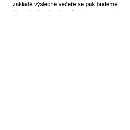
základě výsledné večeře se pak budeme
učit o zdrojích, které potřebujeme ve svých
praxích.
~
Komunikačním jazykem angličtina s
možností bilingvního překladu. 𝘊𝘰𝘭𝘭𝘦𝘤𝘵𝘪𝘷𝘦
𝘞𝘢𝘺𝘴 𝘰𝘧 𝘋𝘰𝘪𝘯𝘨 𝘛𝘩𝘪𝘯𝘨𝘴 je facilitováno
kurátorem Studia ALTA Petrem Dlouhým ve
spolupráci s dočasně vzniklou komunitou.
Harmonogram dalších setkání
02/07 – 16:00-19:00
02/08 – 18:00-21:00
Pokud plánujete přijít, informujte o své