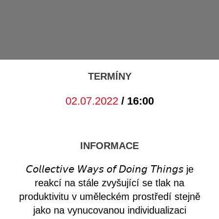
TERMÍNY
02.07.2022
/ 16:00
INFORMACE
𝘊𝘰𝘭𝘭𝘦𝘤𝘵𝘪𝘷𝘦 𝘞𝘢𝘺𝘴 𝘰𝘧 𝘋𝘰𝘪𝘯𝘨 𝘛𝘩𝘪𝘯𝘨𝘴 je
reakcí na stále zvyšující se tlak na
produktivitu v uměleckém prostředí stejně
jako na vynucovanou individualizaci