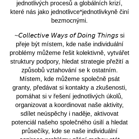
jednotlivých procesů a globálních krizí,
které nás jako jednotlivce*jednotlivkyně činí
bezmocnými.
~𝘊𝘰𝘭𝘭𝘦𝘤𝘵𝘪𝘷𝘦 𝘞𝘢𝘺𝘴 𝘰𝘧 𝘋𝘰𝘪𝘯𝘨 𝘛𝘩𝘪𝘯𝘨𝘴 si
přeje být místem, kde naše individuální
problémy můžeme řešit kolektivně, vytvářet
struktury podpory, hledat strategie přežití a
způsobů vztahování se k ostatním.
Místem, kde můžeme společně psát
granty, předávat si kontakty a zkušenosti,
pomáhat si v řešení jednotlivých úkolů,
organizovat a koordinovat naše aktivity,
sdílet neúspěchy i naděje, aktivovat
potenciál našeho společného úsilí a hledat
průsečíky, kde se naše individuální