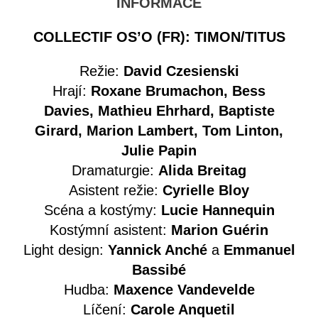
INFORMACE
COLLECTIF OS’O (FR): TIMON/TITUS
Režie:
David Czesienski
Hrají:
Roxane Brumachon, Bess
Davies, Mathieu Ehrhard, Baptiste
Girard, Marion Lambert, Tom Linton,
Julie Papin
Dramaturgie:
Alida Breitag
Asistent režie:
Cyrielle Bloy
Scéna a kostýmy:
Lucie Hannequin
Kostýmní asistent:
Marion Guérin
Light design:
Yannick Anché
a
Emmanuel
Bassibé
Hudba:
Maxence Vandevelde
Líčení:
Carole Anquetil