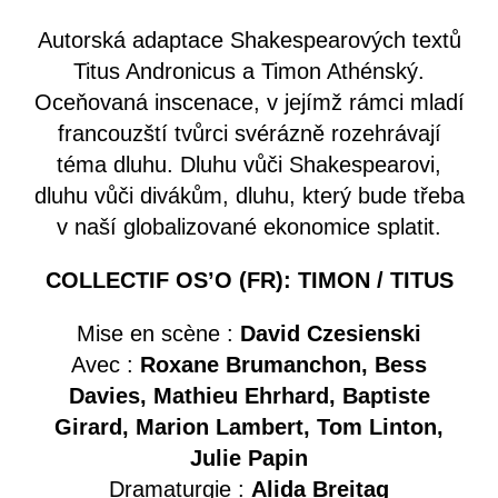
Autorská adaptace Shakespearových textů
Titus Andronicus a Timon Athénský.
Oceňovaná inscenace, v jejímž rámci mladí
francouzští tvůrci svérázně rozehrávají
téma dluhu. Dluhu vůči Shakespearovi,
dluhu vůči divákům, dluhu, který bude třeba
v naší globalizované ekonomice splatit.
COLLECTIF OS’O (FR): TIMON / TITUS
Mise en scène :
David Czesienski
Avec :
Roxane Brumanchon, Bess
Davies, Mathieu Ehrhard, Baptiste
Girard, Marion Lambert, Tom Linton,
Julie Papin
Dramaturgie :
Alida Breitag