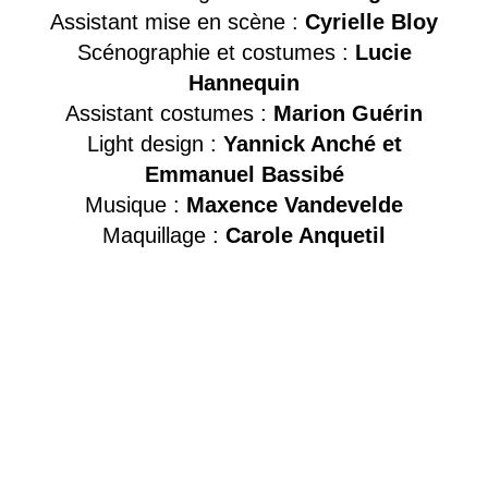
Assistant mise en scène :
Cyrielle Bloy
Scénographie et costumes :
Lucie
Hannequin
Assistant costumes :
Marion Guérin
Light design :
Yannick Anché et
Emmanuel Bassibé
Musique :
Maxence Vandevelde
Maquillage :
Carole Anquetil
Adaptation originale des textes de
Shakespeare Titus Andronicus et Timon
d’Athènes. Dans cette création, décorée de
nombreux prix, des jeunes artistes français
abordent le sujet de la dette. Dette envers
Shakespeare, dette envers le public, dette
dont il sera nécessaire de s’acquitter dans