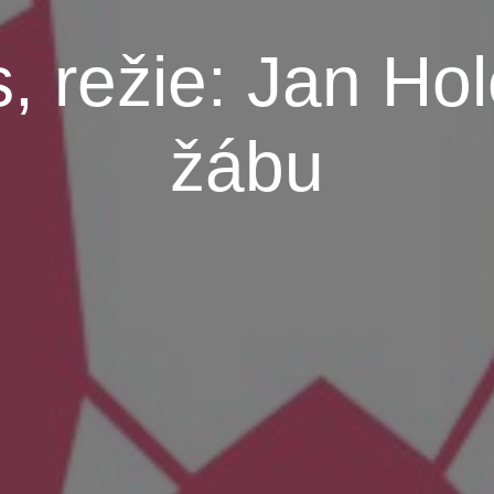
s, režie: Jan Hol
žábu