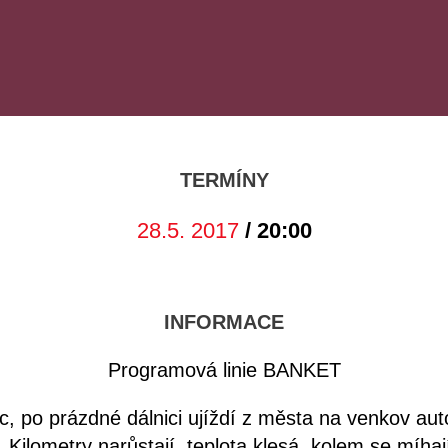
TERMÍNY
28.5. 2017
/ 20:00
INFORMACE
Programová linie BANKET
, po prázdné dálnici ujíždí z města na venkov au
 Kilometry narůstají, teplota klesá, kolem se míhaj