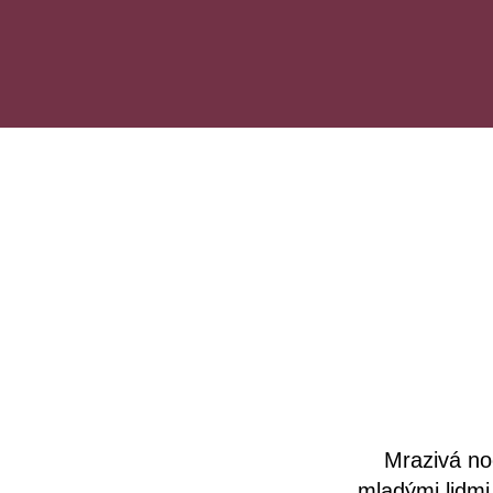
Mrazivá noc
mladými lidmi.