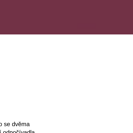
to se dvěma
í odpočívadla,