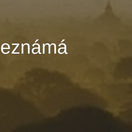
neznámá