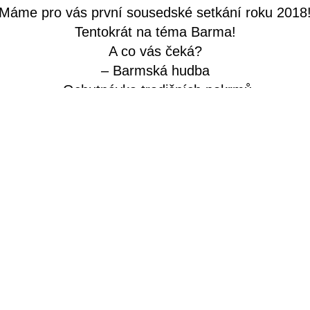
Máme pro vás první sousedské setkání roku 2018
Tentokrát na téma Barma!
A co vás čeká?
– Barmská hudba
-Ochutnávka tradičních pokrmů
-Seznámení s barmským krojem
 Jirky Pasze o transformaci Barmy doplněné o prom
 na téma Přesidlovací program ČR a jeho vize do
dání s Barmánci, kteří žijí v ČR o jejich životě u 
Vstup je již tradičně ZDARMA.
vace nutná na mailu: lenka@demokraticke-vzdelav
Těšíme se na Vás!