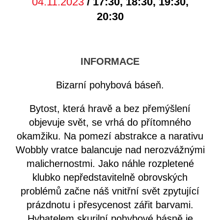
04.11.2023
/ 17:30, 18:30, 19:30,
20:30
INFORMACE
Bizarní pohybová báseň.
Bytost, která hravě a bez přemýšlení
objevuje svět, se vrhá do přítomného
okamžiku. Na pomezí abstrakce a narativu
Wobbly vratce balancuje nad nerozvážnými
malichernostmi. Jako náhle rozpletené
klubko nepředstavitelně obrovských
problémů začne náš vnitřní svět zpytující
prázdnotu i přesycenost zářit barvami.
Hybatelem skurilní pohybové básně je