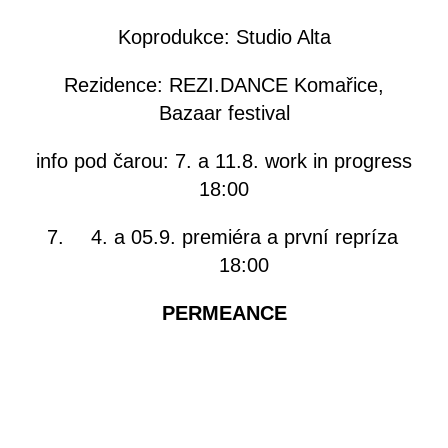
Koprodukce: Studio Alta
Rezidence: REZI.DANCE Komařice,
Bazaar festival
info pod čarou:
7. a 11.8. work in progress
18:00
4. a 05.9. premiéra a první repríza
18:00
PERMEANCE
A dance production contemplating the
relationship between water and humankind
Alica Minar & col.
in collaboration with